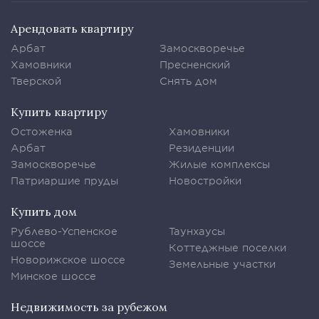
Арендовать квартиру
Арбат
Замоскворечье
Хамовники
Пресненский
Тверской
Снять дом
Купить квартиру
Остоженка
Хамовники
Арбат
Резиденции
Замоскворечье
Жилые комплексы
Патриаршие пруды
Новостройки
Купить дом
Рублево-Успенское
Таунхаусы
шоссе
Коттеджные поселки
Новорижское шоссе
Земельные участки
Минское шоссе
Недвижимость за рубежом