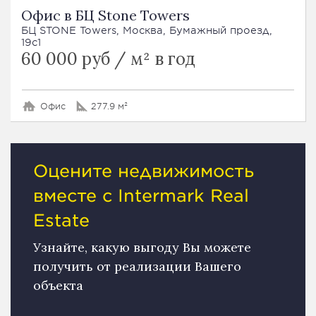
Офис в БЦ Stone Towers
БЦ STONE Towers, Москва, Бумажный проезд,
19с1
60 000 руб / м² в год
Офис
277.9 м²
Оцените недвижимость
вместе с Intermark Real
Estate
Узнайте, какую выгоду Вы можете
получить от реализации Вашего
объекта