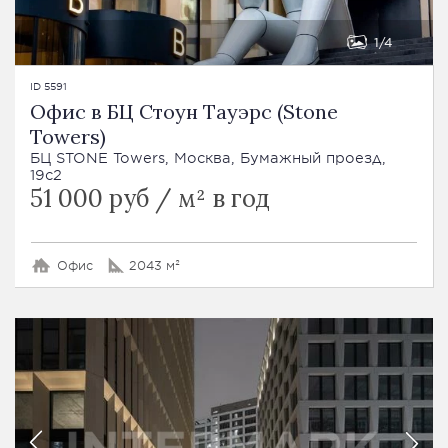
1
4
ID 5591
Офис в БЦ Стоун Тауэрс (Stone
Towers)
БЦ STONE Towers, Москва, Бумажный проезд,
19с2
51 000 руб / м² в год
Офис
2043 м²