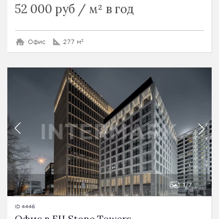
52 000 руб / м² в год
Офис
277 м²
1
7
ID 4446
Офис в БЦ Stone Towers