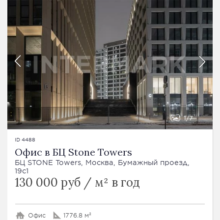
1
7
ID 4488
Офис в БЦ Stone Towers
БЦ STONE Towers, Москва, Бумажный проезд,
19с1
130 000 руб / м² в год
Офис
1776.8 м²