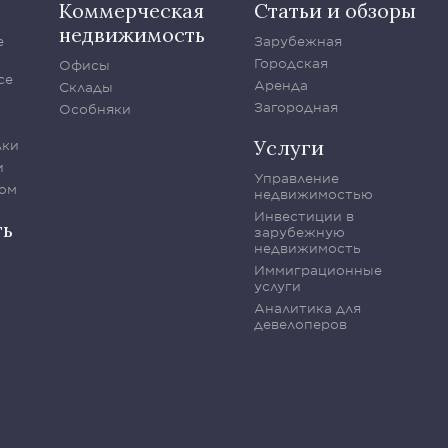
Коммерческая
Статьи и обзоры
недвижимость
е
Зарубежная
Городская
Офисы
се
Аренда
Склады
Загородная
Особняки
Услуги
лки
и
Управление
ом
недвижимостью
Инвестиции в
ть
зарубежную
недвижимость
Иммиграционные
услуги
Аналитика для
девелоперов