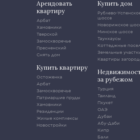
Арендовать
Купить дом
квартиру
Рублево-Успенско
шоссе
Арбат
Новорижское шос
Хамовники
Минское шоссе
Тверской
Таунхаусы
Замоскворечье
Коттеджные посе
Пресненский
Земельные участк
Снять дом
Квартиры загород
Купить квартиру
Недвижимос
Остоженка
за рубежом
Арбат
Турция
Замоскворечье
Таиланд
Патриаршие пруды
Пхукет
Хамовники
ОАЭ
Резиденции
Дубаи
Жилые комплексы
Абу-Даби
Новостройки
Кипр
Бали