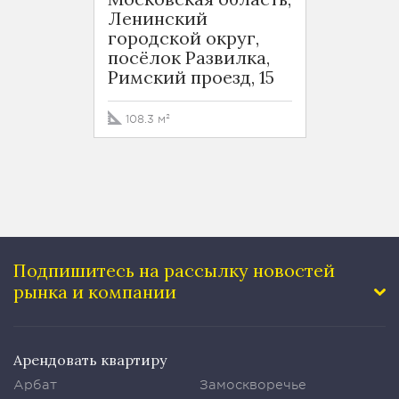
Ленинский
город
городской округ,
посёл
посёлок Развилка,
Римск
Римский проезд, 15
56.3 
108.3 м²
Подпишитесь на рассылку
новостей
рынка и компании
Арендовать квартиру
Арбат
Замоскворечье