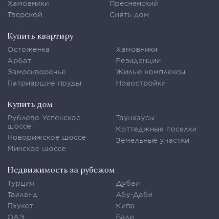
Хамовники
Пресненский
Тверской
Снять дом
Купить квартиру
Остоженка
Хамовники
Арбат
Резиденции
Замоскворечье
Жилые комплексы
Патриаршие пруды
Новостройки
Купить дом
Рублево-Успенское
Таунхаусы
шоссе
Коттеджные поселки
Новорижское шоссе
Земельные участки
Минское шоссе
Недвижимость за рубежом
Турция
Дубаи
Таиланд
Абу-Даби
Пхукет
Кипр
ОАЭ
Бали