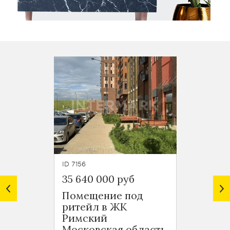
ID 7156
ID 6146
35 640 000 руб
20 00
Помещение под
Стрит
ритейл в ЖК
Римс
Римский
Моско
Московская область,
Лени