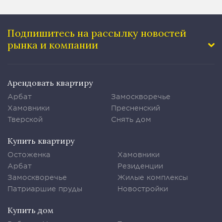
Подпишитесь на рассылку
новостей
рынка и компании
Арендовать квартиру
Арбат
Замоскворечье
Хамовники
Пресненский
Тверской
Снять дом
Купить квартиру
Остоженка
Хамовники
Арбат
Резиденции
Замоскворечье
Жилые комплексы
Патриаршие пруды
Новостройки
Купить дом