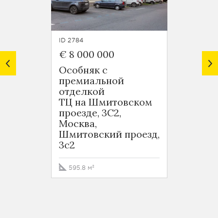
ID 2784
ID 2798
€ 8 000 000
Цена 
Особняк с
БЦ Ле
премиальной
БЦ Ле
отделкой
Москв
ТЦ на Шмитовском
проспе
проезде, 3С2,
Москва,
9991.4
Шмитовский проезд,
3с2
595.8 м²