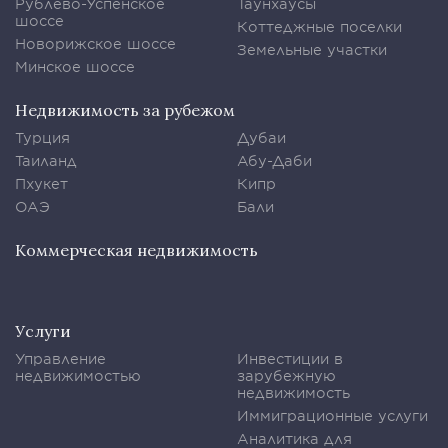
Рублево-Успенское
Таунхаусы
шоссе
Коттеджные поселки
Новорижское шоссе
Земельные участки
Минское шоссе
Недвижимость за рубежом
Турция
Дубаи
Таиланд
Абу-Даби
Пхукет
Кипр
ОАЭ
Бали
Коммерческая недвижимость
Услуги
Управление
Инвестиции в
недвижимостью
зарубежную
недвижимость
Иммиграционные услуги
Аналитика для