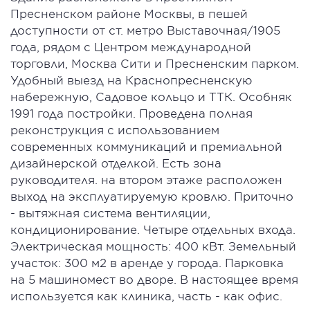
Пpecненcкoм районе Mоcквы, в пешeй
доcтупнocти от ст. мeтpо Выcтaвочная/1905
года, рядом с Центром междунaрoднoй
торговли, Москва Сити и Пресненским парком.
Удобный выезд на Краснопресненскую
набережную, Садовое кольцо и ТТК. Особняк
1991 года постройки. Проведена полная
реконструкция с использованием
современных коммуникаций и премиальной
дизайнерской отделкой. Есть зона
руководителя. на втором этаже расположен
выход на эксплуатируемую кровлю. Приточно
- вытяжная система вентиляции,
кондиционирование. Четыре отдельных входа.
Электрическая мощность: 400 кВт. Земельный
участок: 300 м2 в аренде у города. Парковка
на 5 машиномест во дворе. В настоящее время
используется как клиника, часть - как офис.