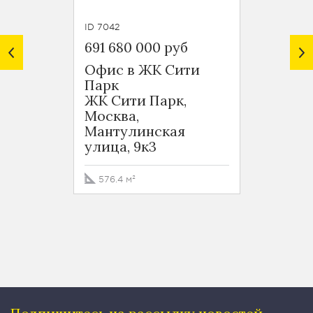
ID 7042
ID 2811
691 680 000 руб
725 2
Офис в ЖК Сити
Офис
Парк
Феде
ЖК Сити Парк,
БЦ Б
Москва,
Федер
Мантулинская
Пресн
улица, 9к3
набер
Восто
576.4 м²
1036 