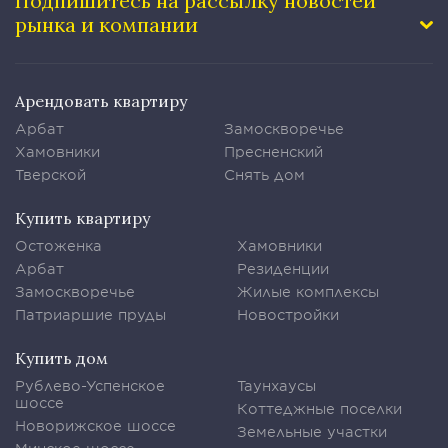
Подпишитесь на рассылку
новостей
рынка и компании
Арендовать квартиру
Арбат
Замоскворечье
Хамовники
Пресненский
Тверской
Снять дом
Купить квартиру
Остоженка
Хамовники
Арбат
Резиденции
Замоскворечье
Жилые комплексы
Патриаршие пруды
Новостройки
Купить дом
Рублево-Успенское
Таунхаусы
шоссе
Коттеджные поселки
Новорижское шоссе
Земельные участки