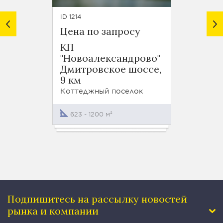
ID 1214
ID 1213
Цена по запросу
Цена 
КП
КП "З
"Новоалександрово"
Дмитр
Дмитровское шоссе,
9 км
9 км
Коттед
Коттеджный поселок
623 - 1200 м²
Подпишитесь на рассылку
новостей
рынка и компании