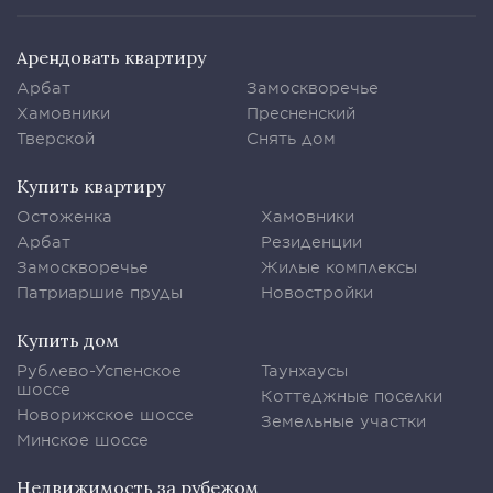
Арендовать квартиру
Арбат
Замоскворечье
Хамовники
Пресненский
Тверской
Снять дом
Купить квартиру
Остоженка
Хамовники
Арбат
Резиденции
Замоскворечье
Жилые комплексы
Патриаршие пруды
Новостройки
Купить дом
Рублево-Успенское
Таунхаусы
шоссе
Коттеджные поселки
Новорижское шоссе
Земельные участки
Минское шоссе
Недвижимость за рубежом