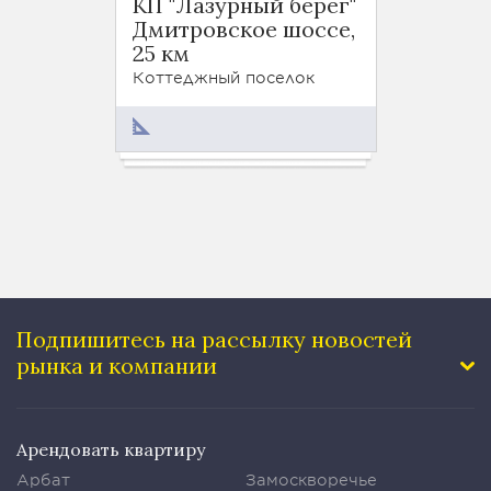
КП "Лазурный берег"
КП "П
Дмитровское шоссе,
Дмитр
25 км
22 км
Коттеджный поселок
Коттед
От 99
Подпишитесь на рассылку
новостей
рынка и компании
Арендовать квартиру
Арбат
Замоскворечье