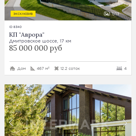
1
13
ЭКСКЛЮЗИВ
ID 8340
КП "Аврора"
Дмитровское шоссе, 17 км
85 000 000 руб
Дом
467 м²
12.2 соток
4