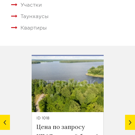
Участки
Таунхаусы
Квартиры
ID 1018
ID 1069
Цена по запросу
от 244