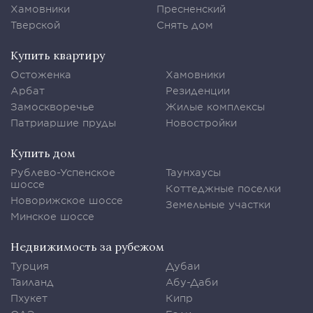
Хамовники
Пресненский
Тверской
Снять дом
Купить квартиру
Остоженка
Хамовники
Арбат
Резиденции
Замоскворечье
Жилые комплексы
Патриаршие пруды
Новостройки
Купить дом
Рублево-Успенское
Таунхаусы
шоссе
Коттеджные поселки
Новорижское шоссе
Земельные участки
Минское шоссе
Недвижимость за рубежом
Турция
Дубаи
Таиланд
Абу-Даби
Пхукет
Кипр