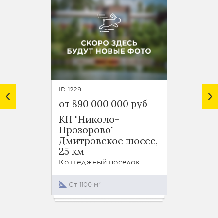
ID 1229
ID 1224
от 890 000 000 руб
от 18
КП "Николо-
КП "З
Прозорово"
Дмитр
Дмитровское шоссе,
22 км
25 км
Коттед
Коттеджный поселок
550 -
От 1100 м²