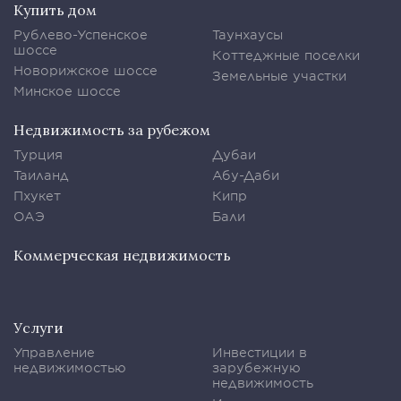
Купить дом
Рублево-Успенское
Таунхаусы
шоссе
Коттеджные поселки
Новорижское шоссе
Земельные участки
Минское шоссе
Недвижимость за рубежом
Турция
Дубаи
Таиланд
Абу-Даби
Пхукет
Кипр
ОАЭ
Бали
Коммерческая недвижимость
Услуги
Управление
Инвестиции в
недвижимостью
зарубежную
недвижимость