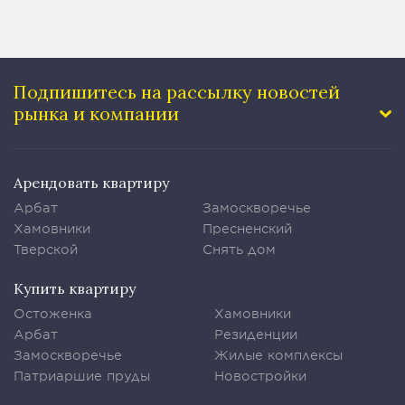
Подпишитесь на рассылку
новостей
рынка и компании
Арендовать квартиру
Арбат
Замоскворечье
Хамовники
Пресненский
Тверской
Снять дом
Купить квартиру
Остоженка
Хамовники
Арбат
Резиденции
Замоскворечье
Жилые комплексы
Патриаршие пруды
Новостройки