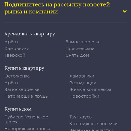
Подпишитесь на рассылку
новостей
рынка и компании
Арендовать квартиру
Арбат
Замоскворечье
Хамовники
Пресненский
Тверской
Снять дом
Купить квартиру
Остоженка
Хамовники
Арбат
Резиденции
Замоскворечье
Жилые комплексы
Патриаршие пруды
Новостройки
Купить дом
Рублево-Успенское
Таунхаусы
шоссе
Коттеджные поселки
Новорижское шоссе
Земельные участки