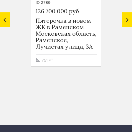
ID 2789
ID 3340
126 700 000 руб
99 00
Пятерочка в новом
Пятер
ЖК в Раменском
Жуко
Московская область,
Моско
Раменское,
Жуков
Лучистая улица, 3А
Гагар
751 м²
580.2