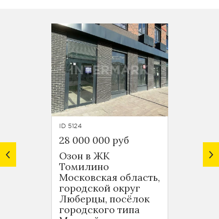
ID 5124
ID 5186
28 000 000 руб
237 16
Озон в ЖК
Помещ
Томилино
Indust
Московская область,
Токар
городской округ
Моско
Люберцы, посёлок
город
городского типа
Любер