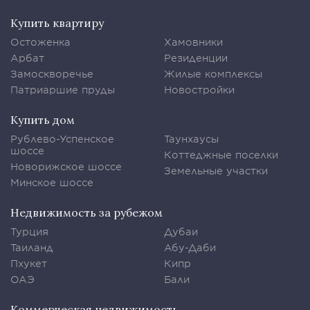
Купить квартиру
Остоженка
Хамовники
Арбат
Резиденции
Замоскворечье
Жилые комплексы
Патриаршие пруды
Новостройки
Купить дом
Рублево-Успенское
Таунхаусы
шоссе
Коттеджные поселки
Новорижское шоссе
Земельные участки
Минское шоссе
Недвижимость за рубежом
Турция
Дубаи
Таиланд
Абу-Даби
Пхукет
Кипр
ОАЭ
Бали
Коммерческая недвижимость