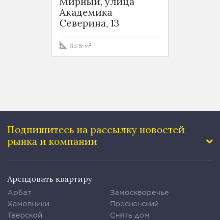
Мирный, улица
Токар
Академика
Северина, 13
1635 
83.5 м²
Подпишитесь на рассылку
новостей
рынка и компании
Арендовать квартиру
Арбат
Замоскворечье
Хамовники
Пресненский
Тверской
Снять дом