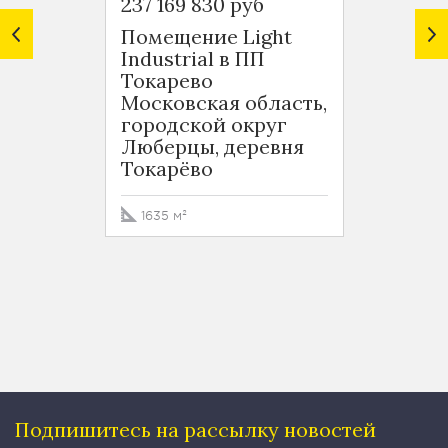
237 169 830 руб
149 98
Помещение Light
Помещ
Industrial в ПП
Indust
Токарево
Токар
Московская область,
Моско
городской округ
город
Люберцы, деревня
Любер
Токарёво
Токар
1635 м²
1034 
Подпишитесь на рассылку
новостей