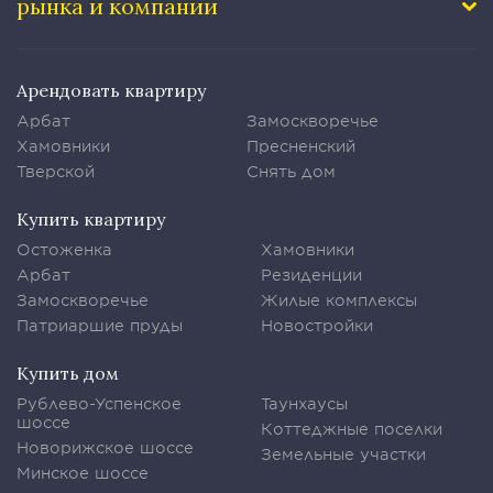
рынка и компании
Арендовать квартиру
Арбат
Замоскворечье
Хамовники
Пресненский
Тверской
Снять дом
Купить квартиру
Остоженка
Хамовники
Арбат
Резиденции
Замоскворечье
Жилые комплексы
Патриаршие пруды
Новостройки
Купить дом
Рублево-Успенское
Таунхаусы
шоссе
Коттеджные поселки
Новорижское шоссе
Земельные участки
Минское шоссе