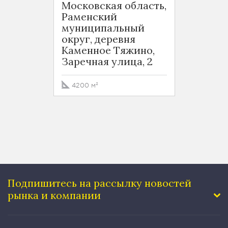
Московская область,
Жуко
Раменский
Моско
муниципальный
Жуков
округ, деревня
Нарк
Каменное Тяжино,
Заречная улица, 2
7000
4200 м²
Подпишитесь на рассылку
новостей
рынка и компании