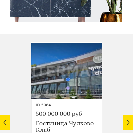
ID 5964
ID 2913
500 000 000 руб
Цена 
Гостиница Чулково
Имущ
Клаб
комп