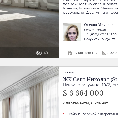
возможностью спланировать 
Кремль, Большой и Малый т
революции. Доступна инфра
Оксана Мачнева
Офис продаж
+7 (495) 252 00 99
Получить консульта
1
4
Апартаменты
207.9 
ID 63834
ЖК Сент Николас (St.
Никольская улица, 10/2, ст
$ 6 664 000
Апартаменты, 6 комнат
Район:
Тверской
(Тверская-