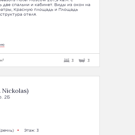
две спальни и кабинет. Виды из окон на
еатры, Красную площадь и Площадь
структура отеля.
цию
м²
3
3
 Nickolas)
р. 2Б
Кремль)
Этаж: 3