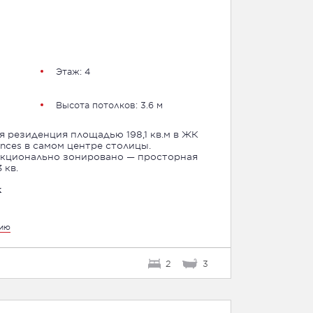
Этаж: 4
Высота потолков: 3.6 м
 резиденция площадью 198,1 кв.м в ЖК
dences в самом центре столицы.
кционально зонировано — просторная
 кв.
к
цию
2
3