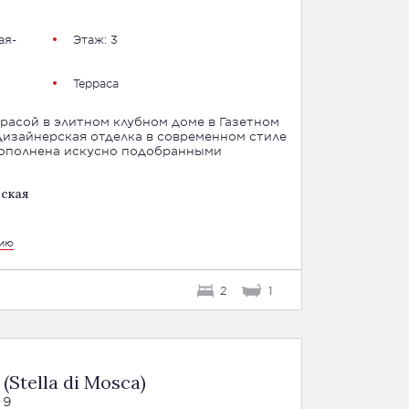
ая-
Этаж: 3
Терраса
асой в элитном клубном доме в Газетном
дизайнерская отделка в современном стиле
дополнена искусно подобранными
ьская
цию
2
1
Stella di Mosca)
 9