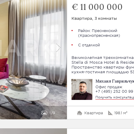
€ 11 000 000
Квартира, 3 комнаты
Район:
Пресненский
(
Краснопресненская
)
С отделкой
Великолепная трехкомнатная
Stella di Mosca Hotel & Resi
Пространство квартиры фун
кухня-гостиная площадью 53
Михаил Гаврильчу
Офис продаж
+7 (495) 252 00 99
Получить консульта
1
9
Квартира
198.1 м²