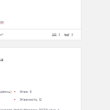
цию
м²
3
3
ва
Кремль)
Этаж: 5
Этажность: 12
easons Hotel Moscow 207,9 кв.м. с