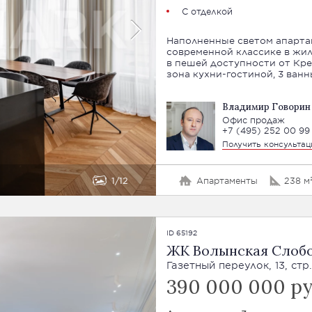
С отделкой
Наполненные светом апартам
современной классике в жил
в пешей доступности от Кре
зона кухни-гостиной, 3 ван
Владимир Говорин
Офис продаж
+7 (495) 252 00 99
Получить консульта
1
12
Апартаменты
238 м
ID 65192
ЖК Волынская Слоб
Газетный переулок, 13, стр.
390 000 000 р