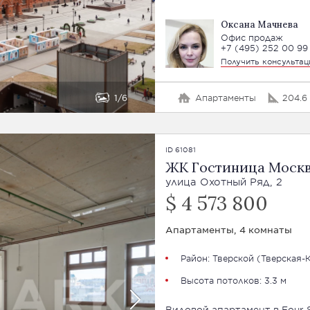
Оксана Мачнева
Офис продаж
+7 (495) 252 00 99
Получить консульта
1
6
Апартаменты
204.6 
ID 61081
ЖК Гостиница Моск
улица Охотный Ряд, 2
$ 4 573 800
Апартаменты, 4 комнаты
Район:
Тверской
(Тверская-
Высота потолков: 3.3 м
Видовой апартамент в Four S