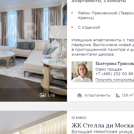
Апартаменты, 3 комнаты
Район:
Пресненский
(Тверск
Кремль)
С отделкой
Изящные апартаменты с терр
переулке. Выполнена новая 
в приглушенной палитре и 
элементами декора.
Екатерина Трипол
Офис продаж
+7 (495) 252 00 99
Получить консульта
1
16
Апартаменты
139 м²
ID 64802
ЖК Стелла ди Моска (
Большая Никитская улица,