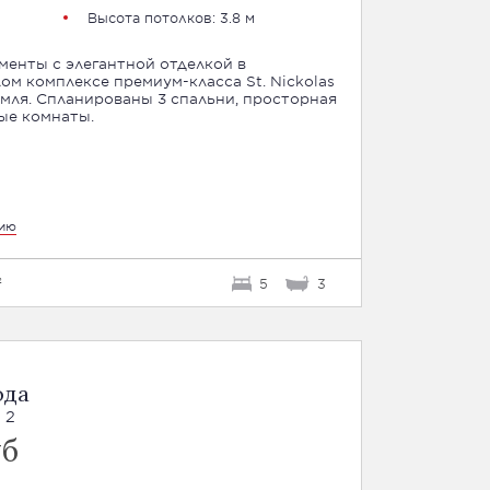
Высота потолков: 3.8 м
енты с элегантной отделкой в
ом комплексе премиум-класса St. Nickolas
мля. Спланированы 3 спальни, просторная
ные комнаты.
цию
²
5
3
ода
 2
уб