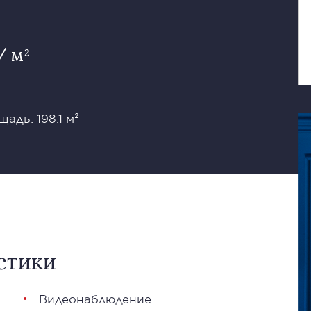
/ м²
адь: 198.1 м²
стики
Видеонаблюдение