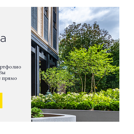
а
ортфолио
Вы
е прямо