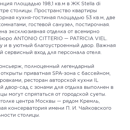
ия площадью 198,1 кв.м в ЖК Stella di
ентре столицы. Пространство квартиры
рная кухня-гостиная площадью 53 кв.м, две
омнатами, гостевой санузел, постирочная.
ена эксклюзивная отделка от всемирно
бюро ANTONIO CITTERIO — PATRICIA VIEL.
у и в уютный благоустроенный двор. Важная
 сервисный вход для персонала отеля.
консьерж, полноценный легендарный
 открыты приватная SPA-зона с бассейном,
овками, ресторан авторской кухни IL
й двор-сад с зонами для отдыха выполнен в
цы могут спрятаться от городской суеты.
голке центра Москвы — рядом Кремль,
ая консерватория имени П. И. Чайковского
ьности столицы.