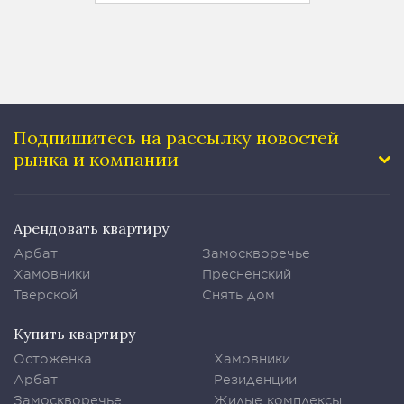
Подпишитесь на рассылку
новостей
рынка и компании
Арендовать квартиру
Арбат
Замоскворечье
Хамовники
Пресненский
Тверской
Снять дом
Купить квартиру
Остоженка
Хамовники
Арбат
Резиденции
Замоскворечье
Жилые комплексы