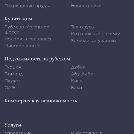
Патриаршие пруды
Новостройки
Купить дом
Рублево-Успенское
Таунхаусы
шоссе
Коттеджные поселки
Новорижское шоссе
Земельные участки
Минское шоссе
Недвижимость за рубежом
Турция
Дубаи
Таиланд
Абу-Даби
Пхукет
Кипр
ОАЭ
Бали
Коммерческая недвижимость
Услуги
Управление
Инвестиции в