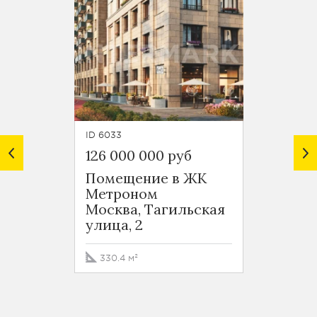
ID 6033
ID 6980
126 000 000 руб
136 0
Помещение в ЖК
Ритей
Метроном
Москв
Москва, Тагильская
шоссе
улица, 2
87.8 м
330.4 м²