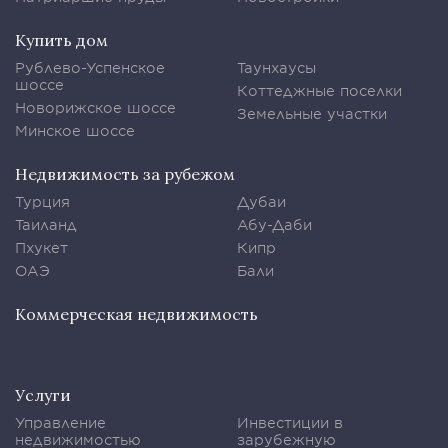
Купить дом
Рублево-Успенское
Таунхаусы
шоссе
Коттеджные поселки
Новорижское шоссе
Земельные участки
Минское шоссе
Недвижимость за рубежом
Турция
Дубаи
Таиланд
Абу-Даби
Пхукет
Кипр
ОАЭ
Бали
Коммерческая недвижимость
Услуги
Управление
Инвестиции в
недвижимостью
зарубежную