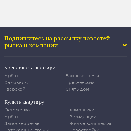
Подпишитесь на рассылку
новостей
рынка и компании
Арендовать квартиру
Арбат
Замоскворечье
Хамовники
Пресненский
Тверской
Снять дом
Купить квартиру
Остоженка
Хамовники
Арбат
Резиденции
Замоскворечье
Жилые комплексы
Патриаршие пруды
Новостройки