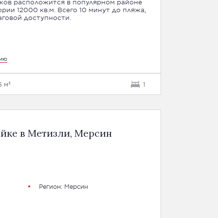
оков расположится в популярном районе
ии 12000 кв.м. Всего 10 минут до пляжа,
аговой доступности.
цию
5 м²
1
йке в Метизли, Мерсин
Регион:
Мерсин