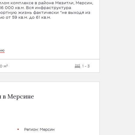
лом комплексе в районе Мезитли, Мерсин,
6 000 кв.м. Вся инфраструктура
фортную жизнь фактически “не выходя из
дью от 59 кв.м. до 61 кв.м.
цию
30 м²
1 - 3
я в Мерсине
Регион:
Мерсин