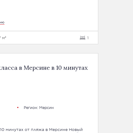
цию
7 м²
1
асса в Мерсине в 10 минутах
Регион:
Мерсин
 минутах от пляжа в Мерсине Новый