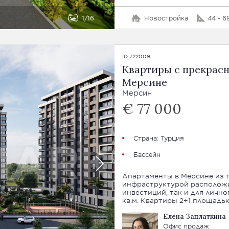
1
16
Новостройка
44 - 6
ID 722009
Квартиры с прекрас
Мерсине
Мерсин
€ 77 000
Страна:
Турция
Бассейн
Апартаменты в Мерсине из т
инфраструктурой расположит
инвестиций, так и для личного проживания. 
кв.м. Квартиры 2+1 площадью
Елена Заплаткина
Офис продаж