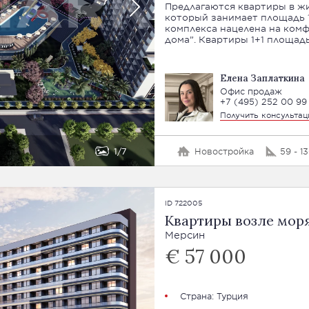
Предлагаются квартиры в жи
который занимает площадь 1
комплекса нацелена на ком
дома”. Квартиры 1+1 площа
Елена Заплаткина
Офис продаж
+7 (495) 252 00 99
Получить консульта
1
7
Новостройка
59 - 1
ID 722005
Квартиры возле мор
Мерсин
€ 57 000
Страна:
Турция