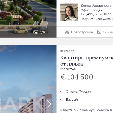
Елена Заплаткина
Офис продаж
+7 (495) 252 00 99
Получить консульта
1
10
Новостройка
32 - 4
ID 722007
Квартиры премиум-кл
от пляжа
Мезитли
€ 104 500
Страна:
Турция
Бассейн
Квартиры премиум-класса в 10