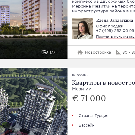
комплекс из двух жилых бл
Мерсина Мезитли на территор
инфраструктура района в ш
Елена Заплаткина
Офис продаж
+7 (495) 252 00 99
Получить консульта
1
7
Новостройка
80 - 8
ID 722006
Квартиры в новостро
Мезитли
€ 71 000
Страна:
Турция
Бассейн