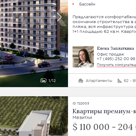
Бассейн
Предлагаются комфортабельн
окончание строительства в а
пляжа, вся инфраструктура райо
1+1 площадью 62 кв.м. Кварт
Елена Заплаткина
Офис продаж
+7 (495) 252 00 99
Получить консульта
1
12
Апартаменты
62 - 8
ID 722003
Квартиры премиум-к
Мезитли
$ 110 000 - 204