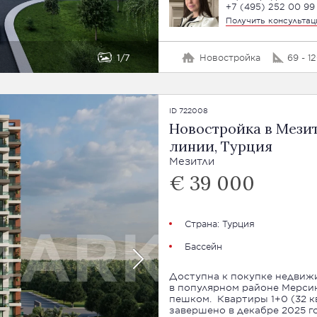
+7 (495) 252 00 99
Получить консульта
1
7
Новостройка
69 - 1
ID 722008
Новостройка в Мезит
линии, Турция
Мезитли
€ 39 000
Страна:
Турция
Бассейн
Доступна к покупке недвиж
в популярном районе Мерсин
пешком. Квартиры 1+0 (32 кв.м.) и 1+1 (47 кв.м.) Строительство будет
завершено в декабре 2025 го