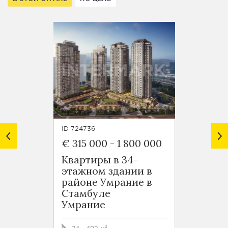
ID 724736
ID 7248
€ 315 000
-
1 800 000
€ 125
Квартиры в 34-
Новос
этажном здании в
район
районе Умрание в
Оба
Стамбуле
Умрание
50 - 5