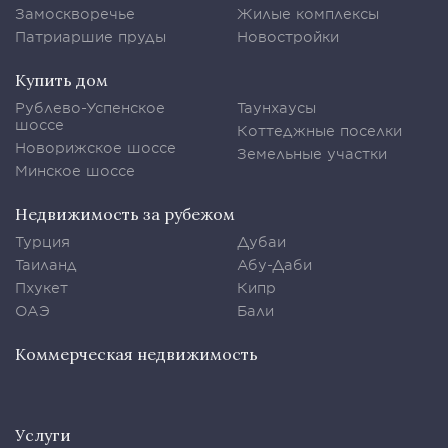
Замоскворечье
Жилые комплексы
Патриаршие пруды
Новостройки
Купить дом
Рублево-Успенское
Таунхаусы
шоссе
Коттеджные поселки
Новорижское шоссе
Земельные участки
Минское шоссе
Недвижимость за рубежом
Турция
Дубаи
Таиланд
Абу-Даби
Пхукет
Кипр
ОАЭ
Бали
Коммерческая недвижимость
Услуги