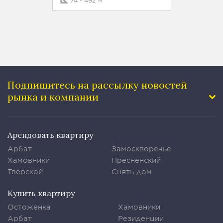
74 - 492 м²
Подпишитесь на рассылку
новостей
рынка и компании
Арендовать квартиру
Арбат
Замоскворечье
Хамовники
Пресненский
Тверской
Снять дом
Купить квартиру
Остоженка
Хамовники
Арбат
Резиденции