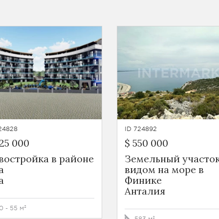
24828
ID 724892
25 000
$ 550 000
востройка в районе
Земельный участок
а
видом на море в
а
Финике
Анталия
0 - 55 м²
583 м²