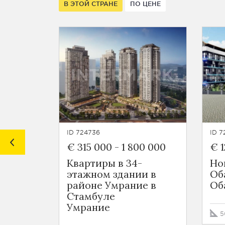
В ЭТОЙ СТРАНЕ
ПО ЦЕНЕ
ID 724736
ID 7
€ 315 000
-
1 800 000
€ 1
Квартиры в 34-
Но
этажном здании в
Об
районе Умрание в
Об
Стамбуле
Умрание
5