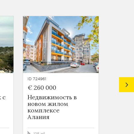
ID 724961
ID 724963
€ 260 000
€ 55 0
 с
Недвижимость в
Новост
новом жилом
в Томю
комплексе
Томюк
Алания
44 - 69 
125 м²