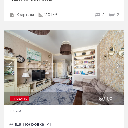
Квартира
123.1 м²
2
2
1
3
ПРОДАНА
ID 61753
улица Покровка, 41