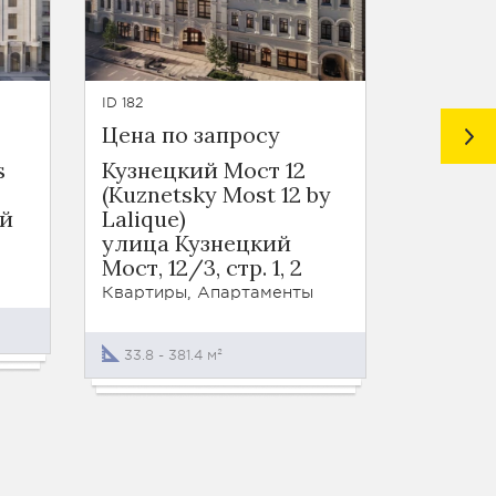
ID 182
ID 224
Цена по запросу
Цена п
s
Кузнецкий Мост 12
Клубн
(Кuznetsky Most 12 by
Турген
й
Lalique)
Костян
улица Кузнецкий
13
Мост, 12/3, стр. 1, 2
Квартир
Квартиры, Апартаменты
51 - 292
33.8 - 381.4 м²