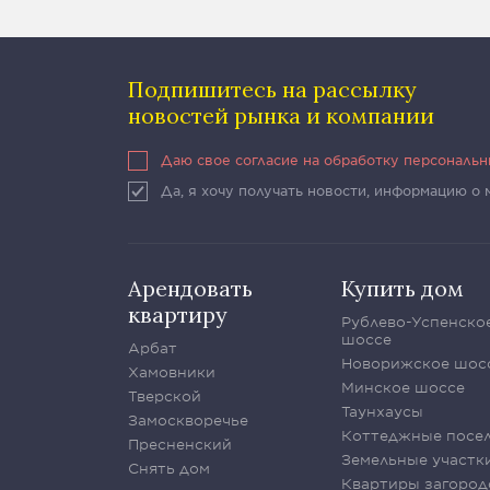
Подпишитесь на рассылку
новостей рынка и компании
Даю свое согласие на обработку персональ
Да, я хочу получать новости, информацию о
Арендовать
Купить дом
квартиру
Рублево-Успенско
шоссе
Арбат
Новорижское шос
Хамовники
Минское шоссе
Тверской
Таунхаусы
Замоскворечье
Коттеджные посе
Пресненский
Земельные участк
Снять дом
Квартиры загород