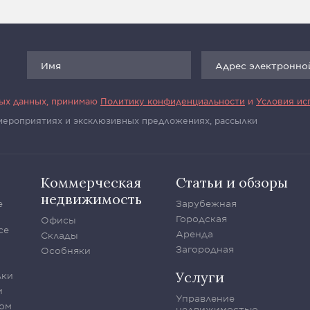
ных данных, принимаю
Политику конфиденциальности
и
Условия ис
 мероприятиях и эксклюзивных предложениях, рассылки
Коммерческая
Статьи и обзоры
недвижимость
е
Зарубежная
Городская
Офисы
се
Аренда
Склады
Загородная
Особняки
Услуги
лки
и
Управление
ом
недвижимостью