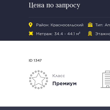
Цена по запросу
Район:
Красносельский
Тип: А
Метраж: 34.4 - 44.1 м²
Этажно
ID 1347
Класс
Премиум