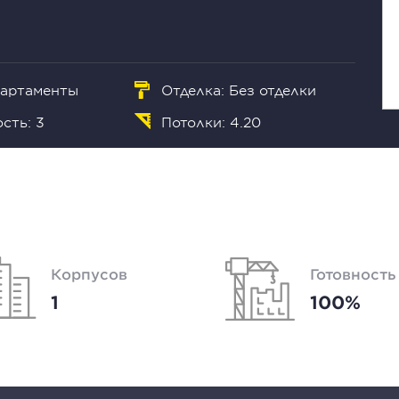
партаменты
Отделка: Без отделки
сть: 3
Потолки: 4.20
Корпусов
Готовность
1
100%