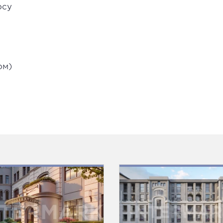
осу
ом)