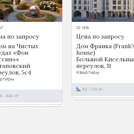
47
ID 1416
на по запросу
Цена по запросу
ом на Чистых
Дом Франка (Frank'
удах «Фон
house)
ссин»»
Большой Кисельны
таповский
переулок, 11
реулок, 5с4
Квартиры
ртиры
63 - 170 м²
6 - 440 м²