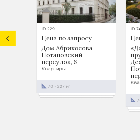
ID 229
ID 7
Цена по запросу
Це
Дом Абрикосова
«Д
Потаповский
пр
переулок, 6
Де
По
Квартиры
пе
Ква
70 - 227 м²
7