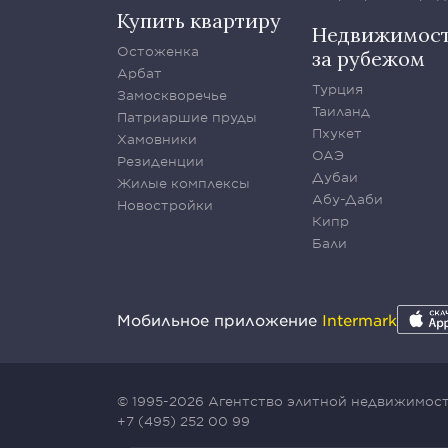
Купить квартиру
Недвижимос
Остоженка
за рубежом
Арбат
Турция
Замоскворечье
Таиланд
Патриаршие пруды
Пхукет
Хамовники
ОАЭ
Резиденции
Дубаи
Жилые комплексы
Абу-Даби
Новостройки
Кипр
Бали
Мобильное приложение
Intermark
© 1995-2026 Агентство элитной недвижимости
+7 (495) 252 00 99