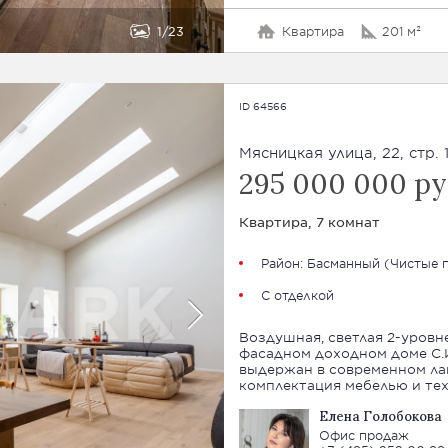
1
23
Квартира
201 м²
ID 64566
Мясницкая улица, 22, стр. 
295 000 000 ру
Квартира, 7 комнат
Район:
Басманный
(
Чистые 
С отделкой
Воздушная, светлая 2-уровн
фасадном доходном доме С.И
выдержан в современном лак
комплектация мебелью и тех
Елена Голобокова
Офис продаж