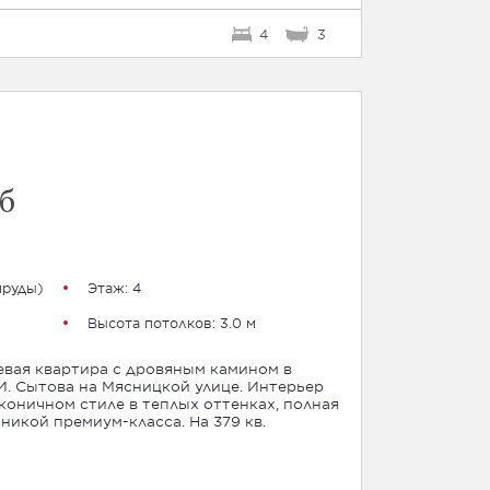
4
3
1
б
пруды
)
Этаж: 4
Высота потолков: 3.0 м
евая квартира с дровяным камином в
. Сытова на Мясницкой улице. Интерьер
оничном стиле в теплых оттенках, полная
никой премиум-класса. На 379 кв.