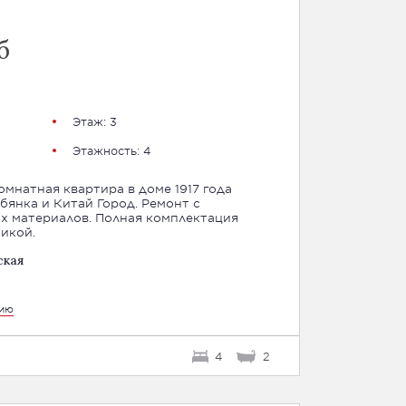
б
Этаж: 3
Этажность: 4
омнатная квартира в доме 1917 года
бянка и Китай Город. Ремонт с
х материалов. Полная комплектация
икой.
ская
цию
4
2