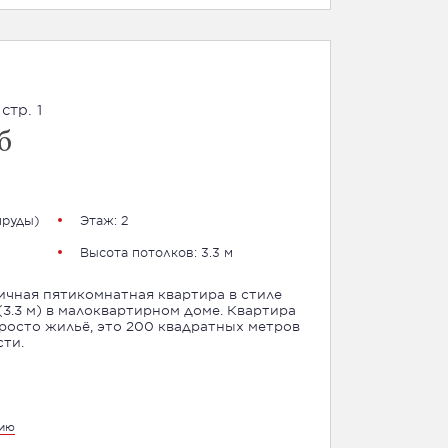
стр. 1
б
пруды
)
Этаж: 2
Высота потолков: 3.3 м
ичная пятикомнатная квартира в стиле
3.3 м) в малоквартирном доме. Квартира
росто жильё, это 200 квадратных метров
сти.
цию