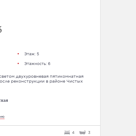
б
Этаж: 5
Этажность: 6
светом двухуровневая пятикомнатная
осле реконструкции в районе Чистых
ская
цию
4
3