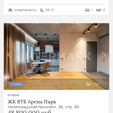
Апартаменты
65 м²
1
2
1
14
У ПАРКА
ID 63243
ЖК ВТБ Арена Парк
Ленинградский проспект, 36, стр. 39
48 800 000 руб