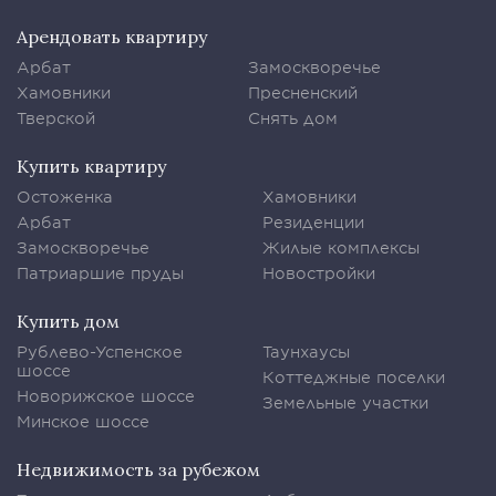
Арендовать квартиру
Арбат
Замоскворечье
Хамовники
Пресненский
Тверской
Снять дом
Купить квартиру
Остоженка
Хамовники
Арбат
Резиденции
Замоскворечье
Жилые комплексы
Патриаршие пруды
Новостройки
Купить дом
Рублево-Успенское
Таунхаусы
шоссе
Коттеджные поселки
Новорижское шоссе
Земельные участки
Минское шоссе
Недвижимость за рубежом