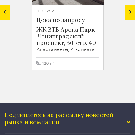
ID 63252
ID 6345
Цена по запросу
Цена 
ЖК ВТБ Арена Парк
ЖК ВТ
Ленинградский
Лени
проспект, 36, стр. 40
проспе
Апартаменты, 4 комнаты
Апарта
120 м²
130 м
Подпишитесь на рассылку
новостей
рынка и компании