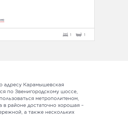
цию
1
1
 по адресу Карамышевская
ся по Звенигородскому шоссе,
спользоваться метрополитеном,
 в районе достаточно хорошая –
бережной, а также нескольких