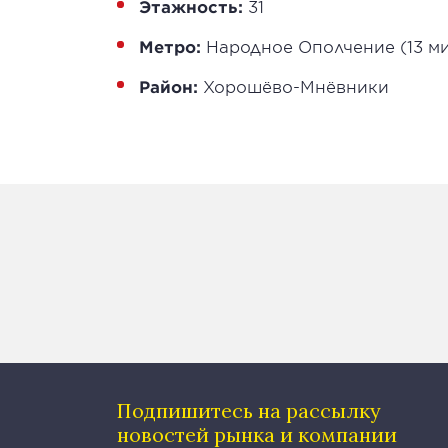
Этажность:
31
Метро:
Народное Ополчение (13 м
Район:
Хорошёво-Мнёвники
Подпишитесь на рассылку
новостей рынка и компании