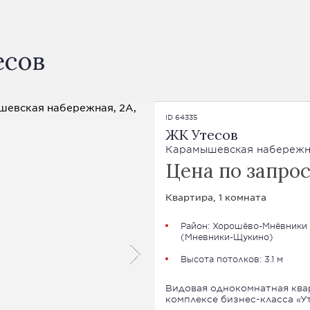
есов
ID 64335
ЖК Утесов
Карамышевская набережн
Цена по запро
Квартира, 1 комната
Район:
Хорошёво-Мнёвники
(
Мневники-Щукино
)
Высота потолков: 3.1 м
Видовая однокомнатная ква
комплексе бизнес-класса «