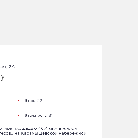
ая, 2А
су
Этаж: 22
Этажность: 31
ртира площадью 46,4 кв.м в жилом
Утесов» на Карамышевской набережной.