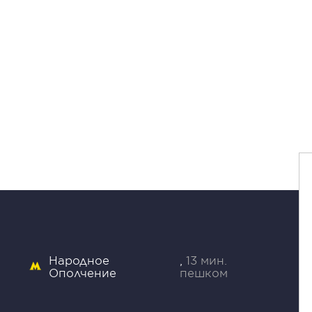
Народное
13 мин.
Ополчение
пешком