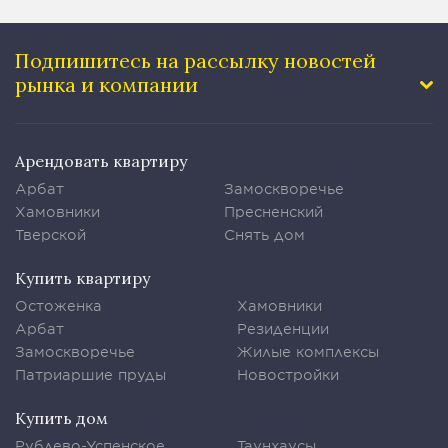
Подпишитесь на рассылку
новостей
рынка и компании
Арендовать квартиру
Арбат
Замоскворечье
Хамовники
Пресненский
Тверской
Снять дом
Купить квартиру
Остоженка
Хамовники
Арбат
Резиденции
Замоскворечье
Жилые комплексы
Патриаршие пруды
Новостройки
Купить дом
Рублево-Успенское
Таунхаусы