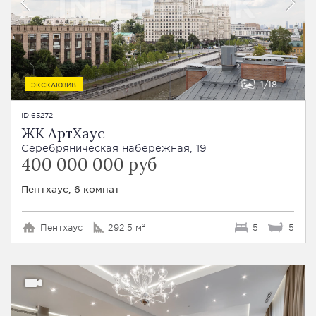
1
18
ЭКСКЛЮЗИВ
ID 65272
ЖК АртХаус
Серебряническая набережная, 19
400 000 000 руб
Пентхаус, 6 комнат
Пентхаус
292.5 м²
5
5