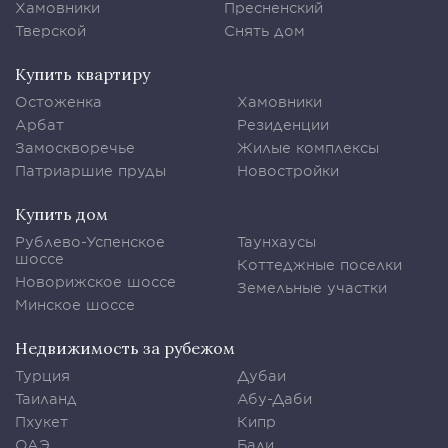
Хамовники
Пресненский
Тверской
Снять дом
Купить квартиру
Остоженка
Хамовники
Арбат
Резиденции
Замоскворечье
Жилые комплексы
Патриаршие пруды
Новостройки
Купить дом
Рублево-Успенское
Таунхаусы
шоссе
Коттеджные поселки
Новорижское шоссе
Земельные участки
Минское шоссе
Недвижимость за рубежом
Турция
Дубаи
Таиланд
Абу-Даби
Пхукет
Кипр
ОАЭ
Бали