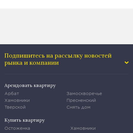
Подпишитесь на рассылку
новостей
рынка и компании
Арендовать квартиру
Арбат
Замоскворечье
Хамовники
Пресненский
Тверской
Снять дом
Купить квартиру
Остоженка
Хамовники