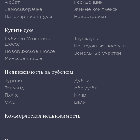
Арбат
Резиденции
Замоскворечье
Жилые комплексы
Патриаршие пруды
Новостройки
Купить дом
Рублево-Успенское
Таунхаусы
шоссе
Коттеджные поселки
Новорижское шоссе
Земельные участки
Минское шоссе
Недвижимость за рубежом
Турция
Дубаи
Таиланд
Абу-Даби
Пхукет
Кипр
ОАЭ
Бали
Коммерческая недвижимость