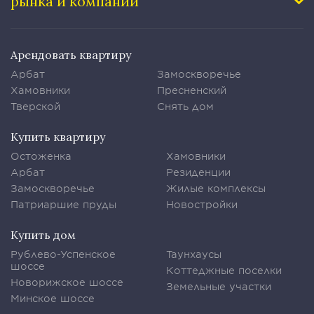
рынка и компании
Арендовать квартиру
Арбат
Замоскворечье
Хамовники
Пресненский
Тверской
Снять дом
Купить квартиру
Остоженка
Хамовники
Арбат
Резиденции
Замоскворечье
Жилые комплексы
Патриаршие пруды
Новостройки
Купить дом
Рублево-Успенское
Таунхаусы
шоссе
Коттеджные поселки
Новорижское шоссе
Земельные участки
Минское шоссе