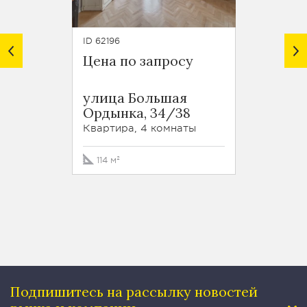
ID 62196
ID 61949
Цена по запросу
Цена 
ЖК Со
улица Большая
Капит
Ордынка, 34/38
улица
Квартира, 4 комнаты
Пентхау
114 м²
350 м
Подпишитесь на рассылку
новостей