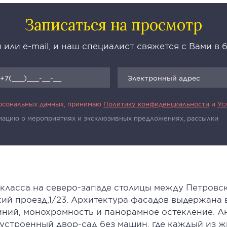
Записаться на просмотр
 или e-mail, и наш специалист свяжется с Вами в
ерсональных данных, принимаю
Политику конфиденциальности
и
Ус
рмацию о мероприятиях и эксклюзивных предложениях, рассылки
-класса на северо-западе столицы между Петровс
ий проезд,1/23. Архитектура фасадов выдержана
линий, монохромность и панорамное остекление. 
устроенный двор-сад без машин, где каждый из ж