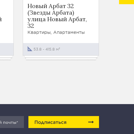
Новый Арбат 32
Набоко
(Звезды Арбата)
Курсов
й
улица Новый Арбат,
10/1
32
Квартир
Квартиры, Апартаменты
118.4 - 2
53.8 - 415.8 м²
Подписаться