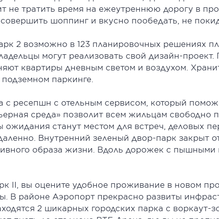
т не тратить время на ежеутреннюю дорогу в проб
совершить шоппинг и вкусно пообедать, не покид
рк 2 возможно в 123 планировочных решениях пло
адельцы могут реализовать свой дизайн-проект. По
яют квартиры дневным светом и воздухом. Храни
 подземном паркинге.
а с ресепшн с отельным сервисом, который помо
ьерная среда» позволит всем жильцам свободно п
ы ожидания станут местом для встреч, деловых п
даленно. Внутренний зеленый двор-парк закрыт о
тивного образа жизни. Вдоль дорожек с пышными
к II, вы оцените удобное проживание в новом прое
цы. В районе Аэропорт прекрасно развиты инфрас
аходятся 2 шикарных городских парка с воркаут-