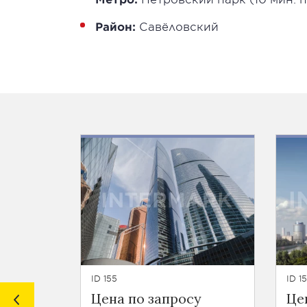
Район:
Савёловский
ID 155
ID 1
Цена по запросу
Це