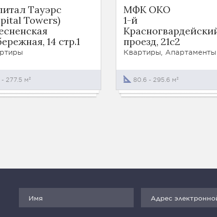
питал Тауэрс
МФК ОКО
pital Towers)
1-й
есненская
Красногвардейски
ережная, 14 стр.1
проезд, 21с2
ртиры
Квартиры, Апартаменты
 - 277.5 м²
80.6 - 295.6 м²