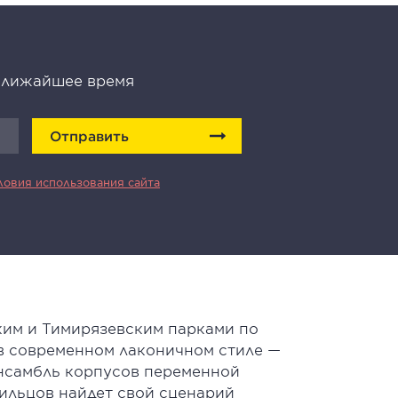
 ближайшее время
Отправить
ловия использования сайта
ким и Тимирязевским парками по
 в современном лаконичном стиле —
Ансамбль корпусов переменной
ильцов найдет свой сценарий