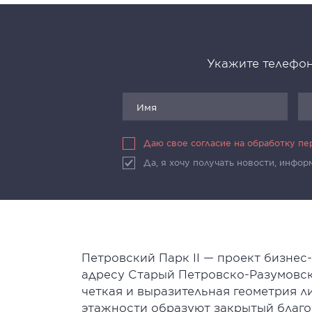
Укажите телефон
Даю свое согласие на обработку п
Да, я хочу получать новости, инфо
Петровский Парк II — проект бизнес
адресу Старый Петровско-Разумовск
четкая и выразительная геометрия 
этажности образуют закрытый благо