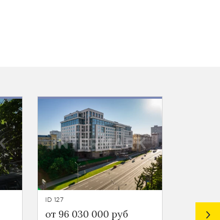
ID 127
ID 124
от 96 030 000 руб
Цена п