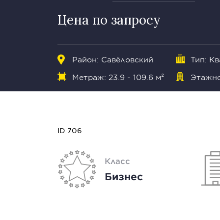
Цена по запросу
Район: Савёловский
Тип: К
Метраж: 23.9 - 109.6 м²
Этажно
ID 706
Класс
Бизнес