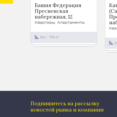
Башня Федерация
Ка
Пресненская
(Ca
набережная, 12
Пр
наб
Квартиры, Апартаменты
Ква
54.1 - 719 м²
0
Подпишитесь на рассылку
новостей рынка и компании