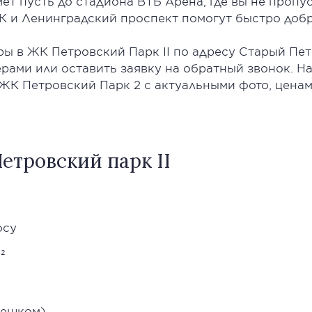
ет пусть до стадиона ВТБ Арена, где вы не пропу
К и Ленинградский проспект помогут быстро добр
ры в ЖК Петровский Парк II по адресу Старый Пет
рами или оставить заявку на обратный звонок. Н
ЖК Петровский Парк 2 с актуальными фото, ценам
тровский парк II
осу
²
пешком)