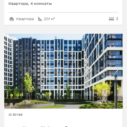
Квартира, 4 комнаты
Квартира
201 м²
3
1
16
ID 301166