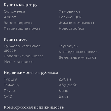
Купить квартиру
Остоженка
Хамовники
Арбат
Резиденции
Замоскворечье
Жилые комплексы
Патриаршие пруды
Новостройки
Купить дом
Рублево-Успенское
Таунхаусы
шоссе
Коттеджные поселки
Новорижское шоссе
Земельные участки
Минское шоссе
Недвижимость за рубежом
Турция
Дубаи
Таиланд
Абу-Даби
Пхукет
Кипр
ОАЭ
Бали
Коммерческая недвижимость