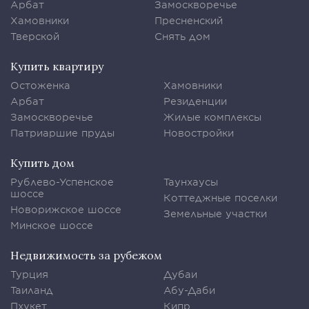
Арбат
Замоскворечье
Хамовники
Пресненский
Тверской
Снять дом
Купить квартиру
Остоженка
Хамовники
Арбат
Резиденции
Замоскворечье
Жилые комплексы
Патриаршие пруды
Новостройки
Купить дом
Рублево-Успенское
Таунхаусы
шоссе
Коттеджные поселки
Новорижское шоссе
Земельные участки
Минское шоссе
Недвижимость за рубежом
Турция
Дубаи
Таиланд
Абу-Даби
Пхукет
Кипр