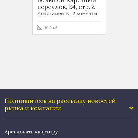
переулок, 24, стр. 2
Лени
просп
Апартаменты, 2 комнаты
Квартир
118.8 м²
75 м²
Подпишитесь на рассылку
новостей
рынка и компании
Арендовать квартиру