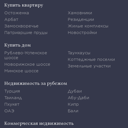
Купить квартиру
Остоженка
Хамовники
Арбат
Резиденции
Замоскворечье
Жилые комплексы
Патриаршие пруды
Новостройки
Купить дом
Рублево-Успенское
Таунхаусы
шоссе
Коттеджные поселки
Новорижское шоссе
Земельные участки
Минское шоссе
Недвижимость за рубежом
Турция
Дубаи
Таиланд
Абу-Даби
Пхукет
Кипр
ОАЭ
Бали
Коммерческая недвижимость