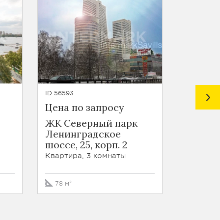
ID 56593
ID 64136
Цена по запросу
Цена п
ЖК Северный парк
ЖК Сев
Ленинградское
Ленин
шоссе, 25, корп. 2
шоссе, 
Квартира, 3 комнаты
Квартира
78 м²
103 м²