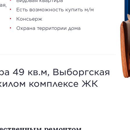
Видовая квартира
ая
,
Есть возможность купить м/м
Консьерж
Охрана территории дома
ра 49 кв.м, Выборгская
в жилом комплексе ЖК
чественным ремонтом...