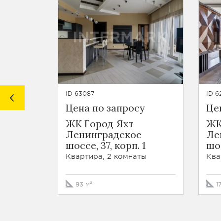
ID 63087
ID 6
Цена по запросу
Це
ЖК Город Яхт
ЖК
Ленинградское
Ле
шоссе, 37, корп. 1
шос
Квартира, 2 комнаты
Ква
93 м²
1