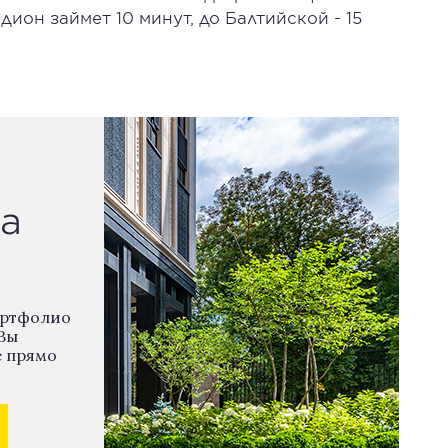
ион займет 10 минут, до Балтийской - 15
а
ортфолио
Вы
е прямо