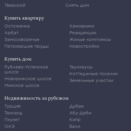
Тверской
Снять дом
Купить квартиру
Остоженка
Хамовники
Арбат
Резиденции
Замоскворечье
Жилые комплексы
Патриаршие пруды
Новостройки
Купить дом
Рублево-Успенское
Таунхаусы
шоссе
Коттеджные поселки
Новорижское шоссе
Земельные участки
Минское шоссе
Недвижимость за рубежом
Турция
Дубаи
Таиланд
Абу-Даби
Пхукет
Кипр
ОАЭ
Бали