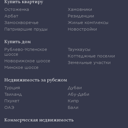
Купить квартиру
Остоженка
Хамовники
Арбат
Резиденции
Замоскворечье
Жилые комплексы
Патриаршие пруды
Новостройки
Купить дом
Рублево-Успенское
Таунхаусы
шоссе
Коттеджные поселки
Новорижское шоссе
Земельные участки
Минское шоссе
Недвижимость за рубежом
Турция
Дубаи
Таиланд
Абу-Даби
Пхукет
Кипр
ОАЭ
Бали
Коммерческая недвижимость