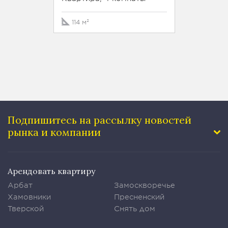
114 м²
350 м
Подпишитесь на рассылку
новостей
рынка и компании
Арендовать квартиру
Арбат
Замоскворечье
Хамовники
Пресненский
Тверской
Снять дом