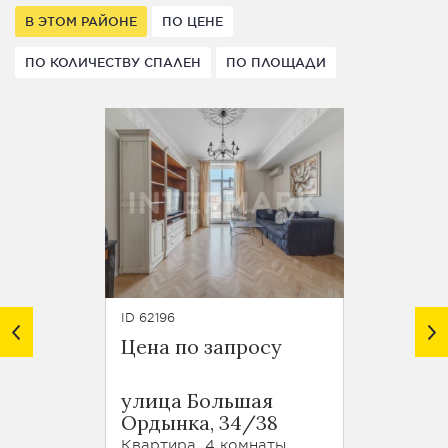
В ЭТОМ РАЙОНЕ
ПО ЦЕНЕ
ПО КОЛИЧЕСТВУ СПАЛЕН
ПО ПЛОЩАДИ
ID 62196
ID 61949
Цена по запросу
Цена 
ЖК Со
улица Большая
Капит
Ордынка, 34/38
улица
Квартира, 4 комнаты
Пентхау