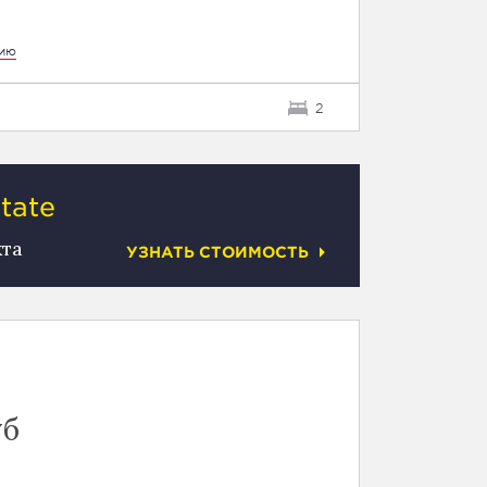
цию
2
tate
кта
УЗНАТЬ СТОИМОСТЬ
уб