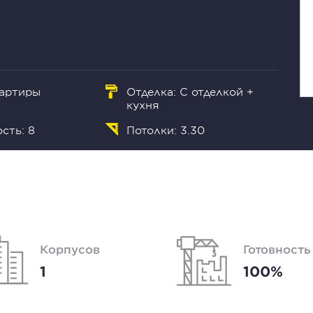
вартиры
Отделка: С отделкой +
кухня
сть: 8
Потолки: 3.30
Корпусов
Готовность
1
100%