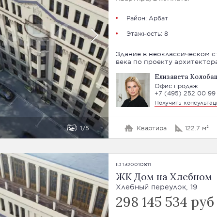
Район:
Арбат
Этажность: 8
Здание в неоклассическом с
века по проекту архитектора
Елизавета Колоба
Офис продаж
+7 (495) 252 00 99
Получить консульта
1
5
Квартира
122.7 м²
ID 1320010811
ЖК Дом на Хлебном
Хлебный переулок, 19
298 145 534 руб