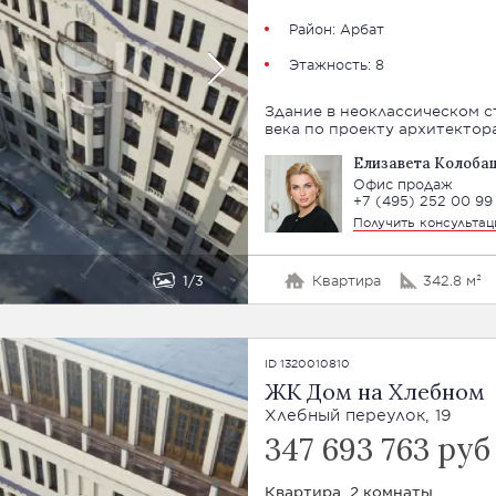
Район:
Арбат
Этажность: 8
Здание в неоклассическом с
века по проекту архитектора
Елизавета Колоба
Офис продаж
+7 (495) 252 00 99
Получить консульта
1
3
Квартира
342.8 м²
ID 1320010810
ЖК Дом на Хлебном
Хлебный переулок, 19
347 693 763 руб
Квартира, 2 комнаты