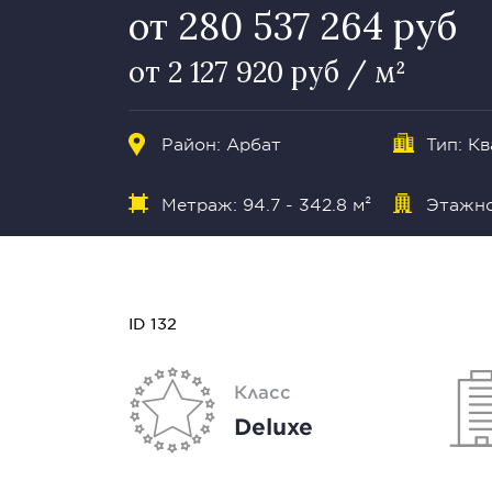
от 280 537 264 руб
от 2 127 920 руб / м²
Район:
Арбат
Тип: К
Метраж: 94.7 - 342.8 м²
Этажно
ID 132
Класс
Deluxe