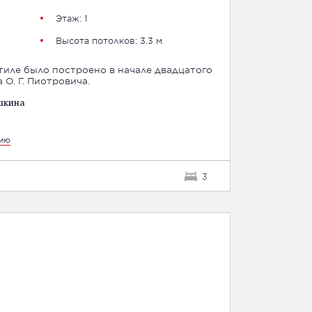
Этаж: 1
Высота потолков: 3.3 м
тиле было построено в начале двадцатого
 О. Г. Пиотровича.
шкина
цию
3