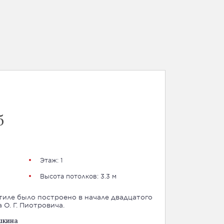
б
Этаж: 1
Высота потолков: 3.3 м
тиле было построено в начале двадцатого
 О. Г. Пиотровича.
шкина