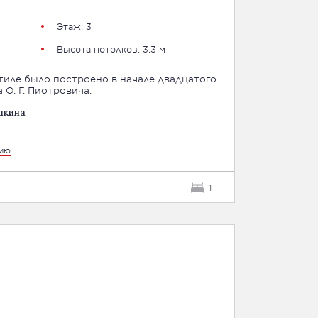
Этаж: 3
Высота потолков: 3.3 м
тиле было построено в начале двадцатого
 О. Г. Пиотровича.
шкина
цию
1