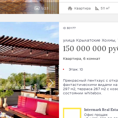
1
23
Квартира
511 м²
ID 301177
улица Крылатские Холмы, 
150 000 000 ру
Квартира, 6 комнат
Этаж: 10
Прекрасный пентхаус с откр
фантастическими видами на всю Москву! Площ
297 м2, терраса 267 м2 с коэффициентом. Пред
состоянии whitebox.
Intermark Real Esta
Офис продаж