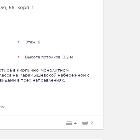
, 56, корп. 1
Этаж: 8
Высота потолков: 3.2 м
ртира в кирпично-монолитном
ласса на Карамышевской набережной с
идами в трех направлениях.
цию
4
2