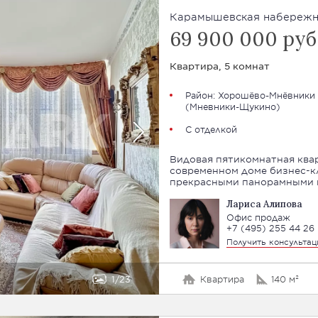
Карамышевская набережная
69 900 000 руб
Квартира, 5 комнат
Район:
Хорошёво-Мнёвники
(
Мневники-Щукино
)
С отделкой
Видовая пятикомнатная ква
современном доме бизнес-к
прекрасными панорамными в
Лариса Алипова
Офис продаж
+7 (495) 255 44 26
Получить консульта
1
23
Квартира
140 м²