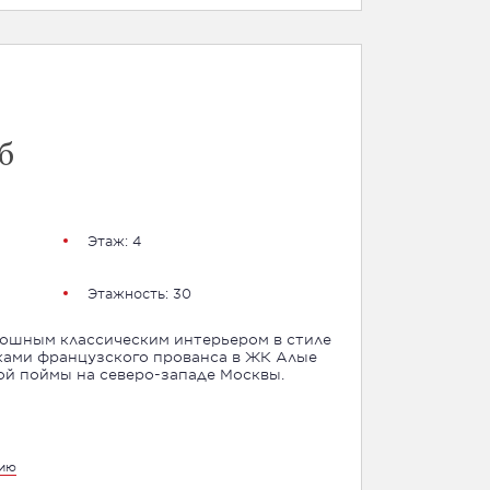
б
Этаж: 4
Этажность: 30
кошным классическим интерьером в стиле
ками французского прованса в ЖК Алые
ой поймы на северо-западе Москвы.
цию