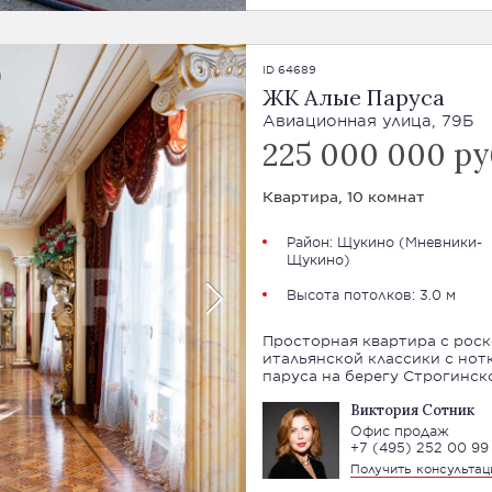
ID 64689
ЖК Алые Паруса
Авиационная улица, 79Б
225 000 000 ру
Квартира, 10 комнат
Район: Щукино (
Мневники-
Щукино
)
Высота потолков: 3.0 м
Просторная квартира с рос
итальянской классики с нот
паруса на берегу Строгинск
Виктория Сотник
Офис продаж
+7 (495) 252 00 99
Получить консульта