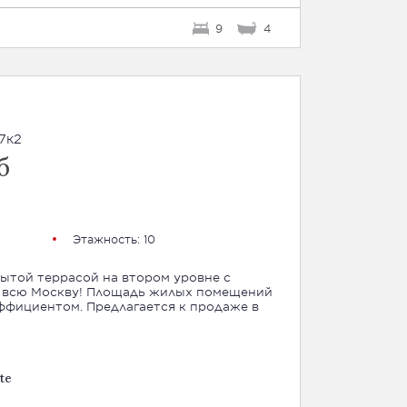
9
4
7к2
б
Этажность: 10
ытой террасой на втором уровне с
адь жилых помещений
лагается к продаже в
te