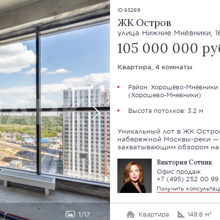
ID 65269
ЖК Остров
улица Нижние Мнёвники, 16
105 000 000 ру
Квартира, 4 комнаты
Район:
Хорошёво-Мнёвники
(Хорошево-Мневники)
Высота потолков: 3.2 м
Уникальный лот в ЖК Остров
набережной Москвы-реки — 
захватывающим обзором на 1
Виктория Сотник
Офис продаж
+7 (495) 252 00 99
Получить консульта
1
17
Квартира
149.8 м²