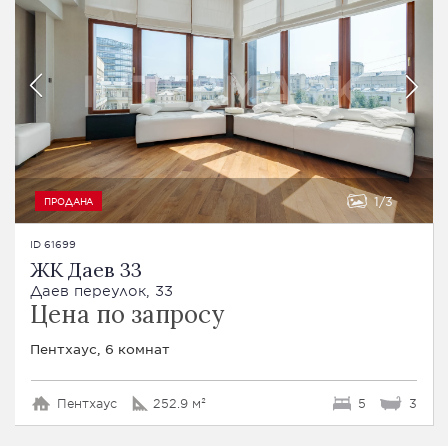
1
3
ПРОДАНА
ID 61699
ЖК Даев 33
Даев переулок, 33
Цена по запросу
Пентхаус, 6 комнат
Пентхаус
252.9 м²
5
3