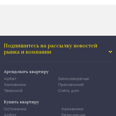
Подпишитесь на рассылку
новостей
рынка и компании
Арендовать квартиру
Арбат
Замоскворечье
Хамовники
Пресненский
Тверской
Снять дом
Купить квартиру
Остоженка
Хамовники
Арбат
Резиденции