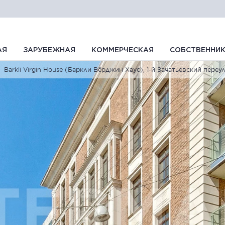
АЯ
ЗАРУБЕЖНАЯ
КОММЕРЧЕСКАЯ
СОБСТВЕННИ
Barkli Virgin House (Баркли Вёрджин Хаус), 1-й Зачатьевский переулок