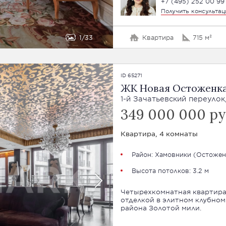
+7 (495) 252 00 99
Получить консульта
1
33
Квартира
715 м²
ID 65271
ЖК Новая Остоженк
1-й Зачатьевский переулок,
349 000 000 ру
Квартира, 4 комнаты
Район:
Хамовники
(
Остожен
Высота потолков: 3.2 м
Четырехкомнатная квартира
отделкой в элитном клубном
района Золотой мили.