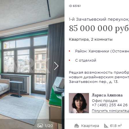
ID 65161
1-й Зачатьевский переулок,
85 000 000 руб
Квартира, 2 комнаты
Район:
Хамовники
(
Остожен
С отделкой
Редкая возможность приобр
новым дизайнерским ремонтом. Квартира расположен
Зачатьевском пер., д. 13.
Лариса Алипова
Офис продаж
+7 (495) 255 44 26
Получить консульта
1
20
Квартира
61.8 м²