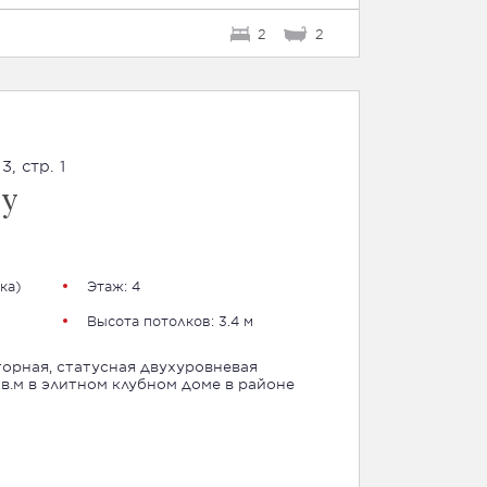
2
2
, стр. 1
су
ка
)
Этаж: 4
Высота потолков: 3.4 м
орная, статусная двухуровневая
.м в элитном клубном доме в районе