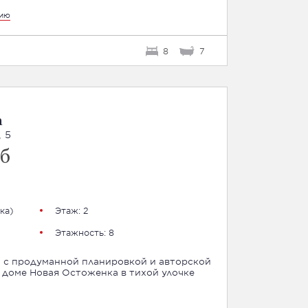
цию
8
7
а
 5
б
ка
)
Этаж: 2
Этажность: 8
 с продуманной планировкой и авторской
 доме Новая Остоженка в тихой улочке