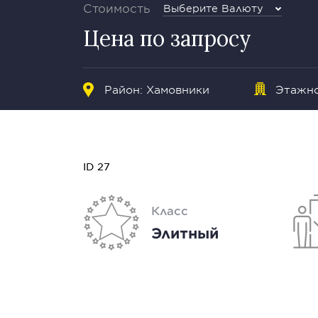
Стоимость
Выберите Валюту
Цена по запросу
Район:
Хамовники
Этажнос
ID 27
Класс
Элитный