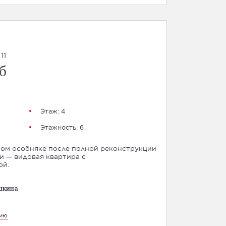
11
б
Этаж: 4
Этажность: 6
ном особняке после полной реконструкции
и — видовая квартира с
ой.
шкина
цию