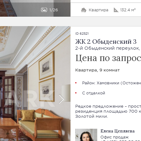
1
26
Квартира
132.4 м²
ID 62521
ЖК 2 Обыденский 3
2-й Обыденский переулок, 3
Цена по запро
Квартира, 9 комнат
Район:
Хамовники
(
Остожен
С отделкой
Редкое предложение – прост
резиденция площадью 700 кв
Золотой мили.
Елена Цепляева
Офис продаж