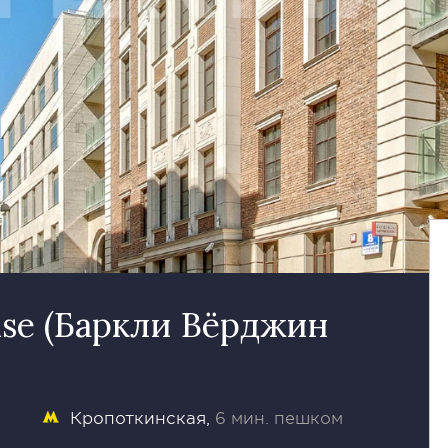
use (Баркли Вёрджин
Кропоткинская
6 мин. пешком