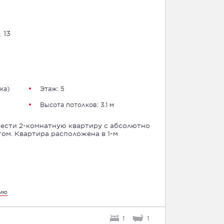
 13
ка
)
Этаж: 5
Высота потолков: 3.1 м
ести 2-комнатную квартиру с абсолютно
а в 1-м
цию
1
1