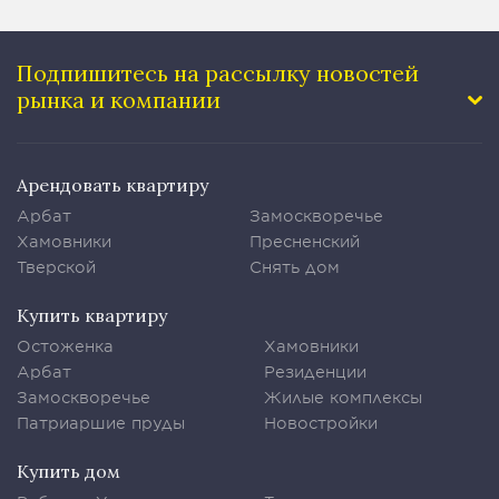
Подпишитесь на рассылку
новостей
рынка и компании
Арендовать квартиру
Арбат
Замоскворечье
Хамовники
Пресненский
Тверской
Снять дом
Купить квартиру
Остоженка
Хамовники
Арбат
Резиденции
Замоскворечье
Жилые комплексы
Патриаршие пруды
Новостройки
Купить дом