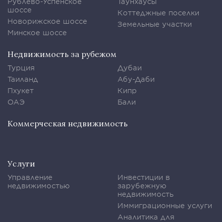
Рублево-Успенское
Таунхаусы
шоссе
Коттеджные поселки
Новорижское шоссе
Земельные участки
Минское шоссе
Недвижимость за рубежом
Турция
Дубаи
Таиланд
Абу-Даби
Пхукет
Кипр
ОАЭ
Бали
Коммерческая недвижимость
Услуги
Управление
Инвестиции в
недвижимостью
зарубежную
недвижимость
Иммиграционные услуги
Аналитика для