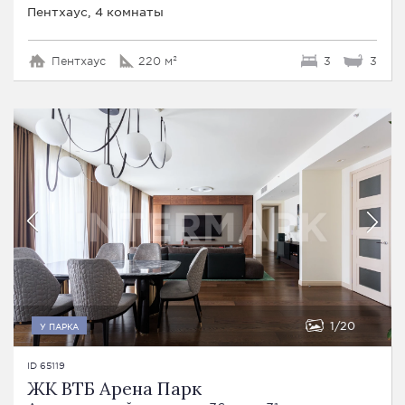
Пентхаус, 4 комнаты
Пентхаус
220 м²
3
3
1
20
У ПАРКА
ID 65119
ЖК ВТБ Арена Парк