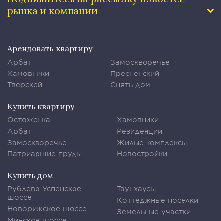
рынка и компании
Арендовать квартиру
Арбат
Замоскворечье
Хамовники
Пресненский
Тверской
Снять дом
Купить квартиру
Остоженка
Хамовники
Арбат
Резиденции
Замоскворечье
Жилые комплексы
Патриаршие пруды
Новостройки
Купить дом
Рублево-Успенское
Таунхаусы
шоссе
Коттеджные поселки
Новорижское шоссе
Земельные участки
Минское шоссе