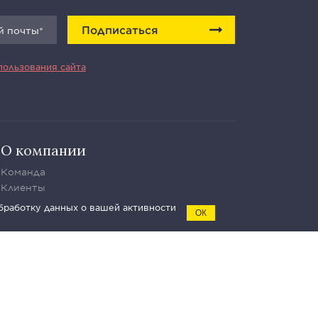
Подписаться
пользования сайта
О компании
Команда
Клиенты
Пресса
обработку данных о вашей активности
ОК
Вакансии
Мероприятия
Контакты
Условия
использования