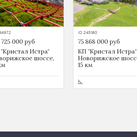
44972
ID 245180
 725 000 руб
75 868 000 руб
 "Кристал Истра"
КП "Кристал Истра"
ворижское шоссе,
Новорижское шосс
км
15 км