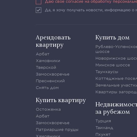
Даю свое согласие на обработку персональ
Да, я хочу получать новости, информацию о
Арендовать
Купить дом
квартиру
Рублево-Успенско
шоссе
Арбат
Новорижское шос
Хамовники
Минское шоссе
Тверской
Таунхаусы
Замоскворечье
Коттеджные посе
Пресненский
Земельные участк
Снять дом
Квартиры загород
Купить квартиру
Недвижимос
Остоженка
за рубежом
Арбат
Турция
Замоскворечье
Таиланд
Патриаршие пруды
Пхукет
Хамовники