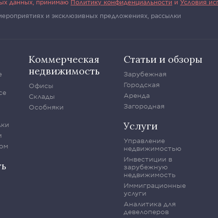
ных данных, принимаю
Политику конфиденциальности
и
Условия ис
 мероприятиях и эксклюзивных предложениях, рассылки
Коммерческая
Статьи и обзоры
недвижимость
е
Зарубежная
Городская
Офисы
се
Аренда
Склады
Загородная
Особняки
Услуги
лки
и
Управление
ом
недвижимостью
Инвестиции в
ть
зарубежную
недвижимость
Иммиграционные
услуги
Аналитика для
девелоперов