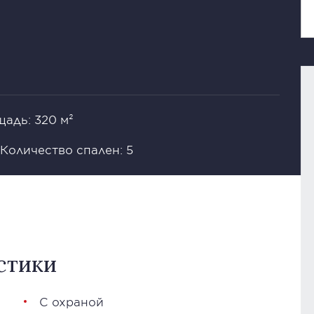
адь: 320 м²
Количество спален: 5
стики
С охраной