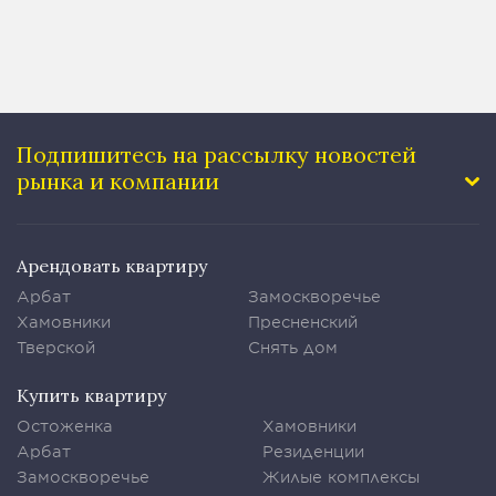
Подпишитесь на рассылку
новостей
рынка и компании
Арендовать квартиру
Арбат
Замоскворечье
Хамовники
Пресненский
Тверской
Снять дом
Купить квартиру
Остоженка
Хамовники
Арбат
Резиденции
Замоскворечье
Жилые комплексы