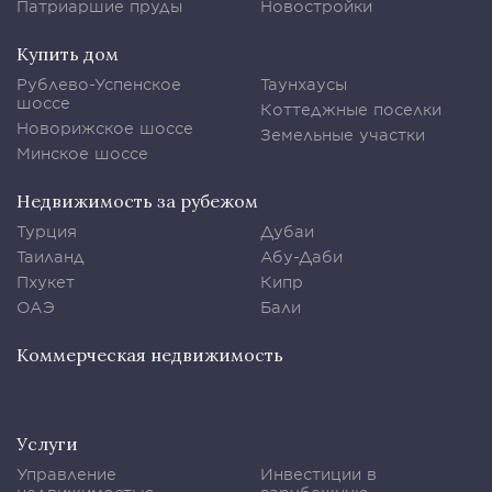
Патриаршие пруды
Новостройки
Купить дом
Рублево-Успенское
Таунхаусы
шоссе
Коттеджные поселки
Новорижское шоссе
Земельные участки
Минское шоссе
Недвижимость за рубежом
Турция
Дубаи
Таиланд
Абу-Даби
Пхукет
Кипр
ОАЭ
Бали
Коммерческая недвижимость
Услуги
Управление
Инвестиции в