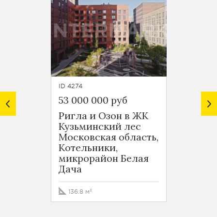
ID 4274
ID 4230
53 000 000 руб
51 20
Ригла и Озон в ЖК
Улыбк
Кузьминский лес
Кузьм
Московская область,
Моско
Котельники,
Котел
микрорайон Белая
микро
Дача
Дача
136.8 м²
132.9 