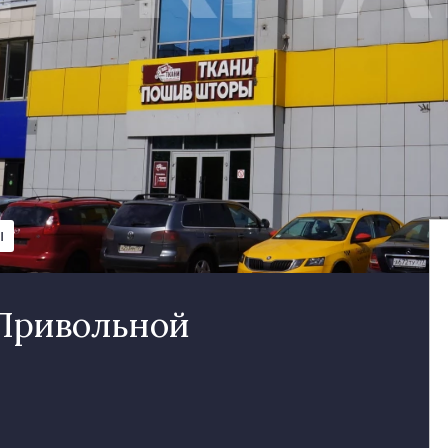
Ы
 Привольной