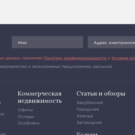
ных данных, принимаю
Политику конфиденциальности
и
Условия ис
 мероприятиях и эксклюзивных предложениях, рассылки
Коммерческая
Статьи и обзоры
недвижимость
е
Зарубежная
Городская
Офисы
се
Аренда
Склады
Загородная
Особняки
Услуги
лки