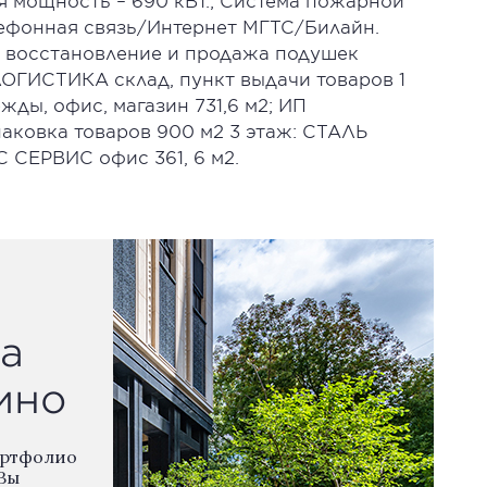
я мощность – 690 кВт.; Система пожарной
ефонная связь/Интернет МГТС/Билайн.
, восстановление и продажа подушек
ЕРЛОГИСТИКА склад, пункт выдачи товаров 1
ды, офис, магазин 731,6 м2; ИП
ковка товаров 900 м2 3 этаж: СТАЛЬ
 СЕРВИС офис 361, 6 м2.
а
ино
ортфолио
Вы