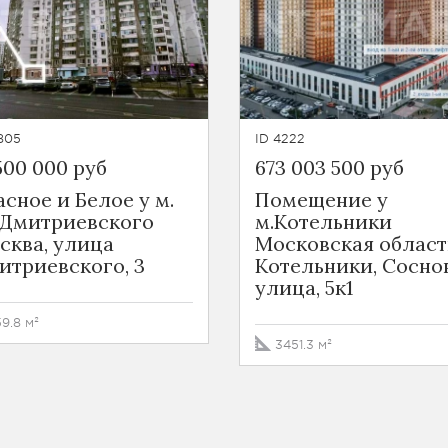
805
ID 4222
500 000 руб
673 003 500 руб
асное и Белое у м.
Помещение у
.Дмитриевского
м.Котельники
сква, улица
Московская област
итриевского, 3
Котельники, Сосно
улица, 5к1
59.8 м²
3451.3 м²