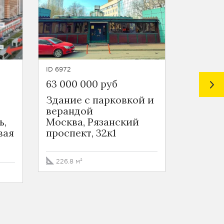
ID 6972
ID 2528
63 000 000 руб
850 00
Здание с парковкой и
ТЦ Ко
верандой
ТЦ Кож
ь,
Москва, Рязанский
Москва
вая
проспект, 32к1
Лухман
2
226.8 м²
2785 м²