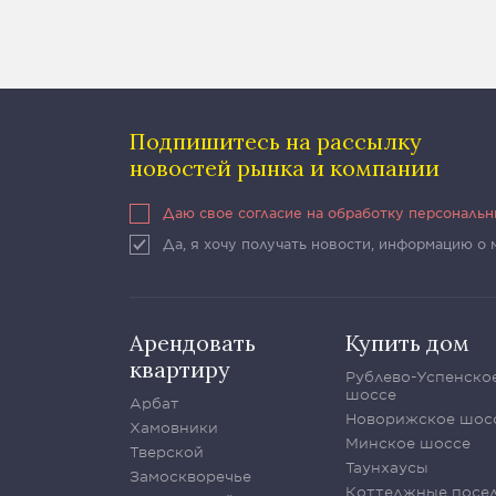
Подпишитесь на рассылку
новостей рынка и компании
Даю свое согласие на обработку персональ
Да, я хочу получать новости, информацию о
Арендовать
Купить дом
квартиру
Рублево-Успенско
шоссе
Арбат
Новорижское шос
Хамовники
Минское шоссе
Тверской
Таунхаусы
Замоскворечье
Коттеджные посе