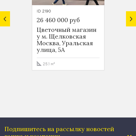
ID 2190
ID 7125
26 460 000 руб
145 0
Цветочный магазин
Пятер
у м. Щелковская
Перв
Москва, Уральская
Москв
улица, 5А
Изма
бульва
25.1 м²
427.4
Подпишитесь на рассылку
новостей