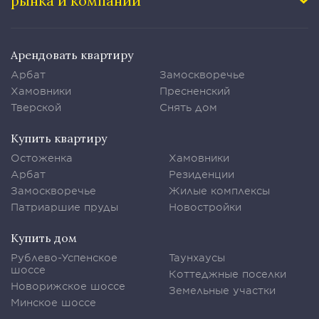
рынка и компании
Арендовать квартиру
Арбат
Замоскворечье
Хамовники
Пресненский
Тверской
Снять дом
Купить квартиру
Остоженка
Хамовники
Арбат
Резиденции
Замоскворечье
Жилые комплексы
Патриаршие пруды
Новостройки
Купить дом
Рублево-Успенское
Таунхаусы
шоссе
Коттеджные поселки
Новорижское шоссе
Земельные участки
Минское шоссе