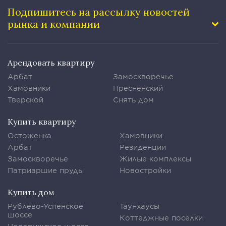
Подпишитесь на рассылку
новостей
рынка и компании
Арендовать квартиру
Арбат
Замоскворечье
Хамовники
Пресненский
Тверской
Снять дом
Купить квартиру
Остоженка
Хамовники
Арбат
Резиденции
Замоскворечье
Жилые комплексы
Патриаршие пруды
Новостройки
Купить дом
Рублево-Успенское
Таунхаусы
шоссе
Коттеджные поселки