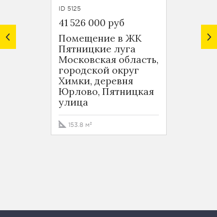
ID 5125
ID 4911
41 526 000 руб
29 20
Помещение в ЖК
Поме
Пятницкие луга
Пятни
Московская область,
Моско
городской округ
город
Химки, деревня
Химки
Юрлово, Пятницкая
Юрло
улица
комп
Пятни
к2/2
153.8 м²
127 м²