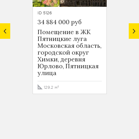
ID 5126
ID 4911
34 884 000 руб
29 20
Помещение в ЖК
Поме
Пятницкие луга
Пятни
Московская область,
Моско
городской округ
город
Химки, деревня
Химки
Юрлово, Пятницкая
Юрло
улица
комп
Пятни
к2/2
129.2 м²
127 м²