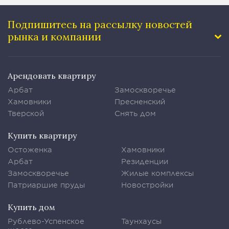
Подпишитесь на рассылку
новостей
рынка и компании
Арендовать квартиру
Арбат
Замоскворечье
Хамовники
Пресненский
Тверской
Снять дом
Купить квартиру
Остоженка
Хамовники
Арбат
Резиденции
Замоскворечье
Жилые комплексы
Патриаршие пруды
Новостройки
Купить дом
Рублево-Успенское
Таунхаусы