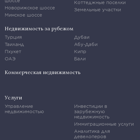
шоссе
Коттеджные поселки
Новорижское шоссе
Земельные участки
Минское шоссе
Недвижимость за рубежом
Турция
Дубаи
Таиланд
Абу-Даби
Пхукет
Кипр
ОАЭ
Бали
Коммерческая недвижимость
Услуги
Управление
Инвестиции в
недвижимостью
зарубежную
недвижимость
Иммиграционные услуги
Аналитика для
девелоперов