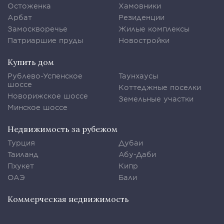
Остоженка
Хамовники
Арбат
Резиденции
Замоскворечье
Жилые комплексы
Патриаршие пруды
Новостройки
Купить дом
Рублево-Успенское
Таунхаусы
шоссе
Коттеджные поселки
Новорижское шоссе
Земельные участки
Минское шоссе
Недвижимость за рубежом
Турция
Дубаи
Таиланд
Абу-Даби
Пхукет
Кипр
ОАЭ
Бали
Коммерческая недвижимость