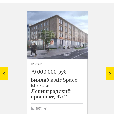
ID 6281
ID 6704
79 000 000 руб
96 989
Винлаб в Air Space
Офис 
Москва,
Москв
Ленинградский
Акад
проспект, 47с2
Илью
163.1 м²
261.7 